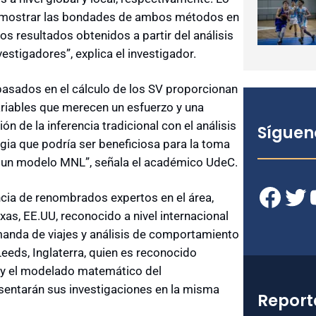
ra mostrar las bondades de ambos métodos en
s resultados obtenidos a partir del análisis
estigadores”, explica el investigador.
asados en el cálculo de los SV proporcionan
variables que merecen un esfuerzo y una
 de la inferencia tradicional con el análisis
Síguen
rgia que podría ser beneficiosa para la toma
de un modelo MNL”, señala el académico UdeC.
Facebook
Twitter
YouT
ncia de renombrados expertos en el área,
xas, EE.UU, reconocido a nivel internacional
anda de viajes y análisis de comportamiento
eeds, Inglaterra, quien es reconocido
 y el modelado matemático del
entarán sus investigaciones en la misma
Report