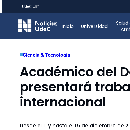
UdeC.cl
Saltar
Salud
al
Inicio
Universidad
Amb
contenido
Ciencia & Tecnología
Académico del D
presentará traba
internacional
Desde el 11 y hasta el 15 de diciembre de 2