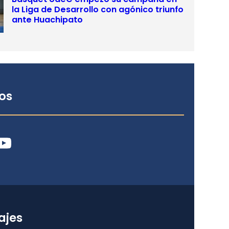
la Liga de Desarrollo con agónico triunfo
ante Huachipato
os
ube
ajes