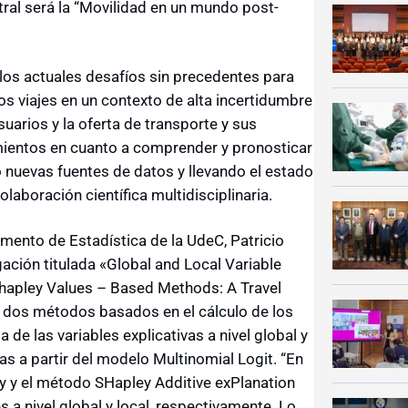
ntral será la “Movilidad en un mundo post-
los actuales desafíos sin precedentes para
s viajes en un contexto de alta incertidumbre
uarios y la oferta de transporte y sus
ientos en cuanto a comprender y pronosticar
 nuevas fuentes de datos y llevando el estado
olaboración científica multidisciplinaria.
mento de Estadística de la UdeC, Patricio
gación titulada «Global and Local Variable
hapley Values – Based Methods: A Travel
ar dos métodos basados en el cálculo de los
 de las variables explicativas a nivel global y
as a partir del modelo Multinomial Logit. “En
y y el método SHapley Additive exPlanation
 a nivel global y local, respectivamente. Lo