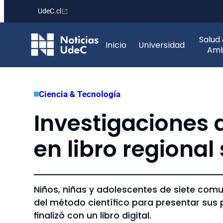
UdeC.cl
Saltar
Salud
al
Inicio
Universidad
Amb
contenido
Ciencia & Tecnología
Investigaciones 
en libro regional
Niños, niñas y adolescentes de siete com
del método científico para presentar sus 
finalizó con un libro digital.