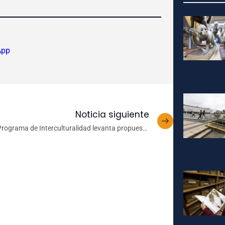
App
Noticia siguiente
Programa de Interculturalidad levanta propuesta
iversa de adquisición bibliográfica para catálogo
UdeC