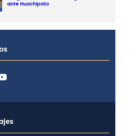
ante Huachipato
os
ube
ajes