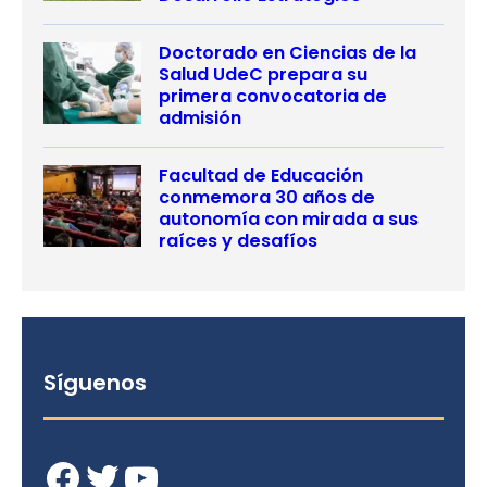
Doctorado en Ciencias de la
Salud UdeC prepara su
primera convocatoria de
admisión
Facultad de Educación
conmemora 30 años de
autonomía con mirada a sus
raíces y desafíos
Síguenos
Facebook
Twitter
YouTube