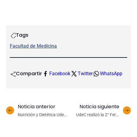
Tags
Facultad de Medicina
Compartir
Facebook
Twitter
WhatsApp
Noticia anterior
Noticia siguiente
Nutrición y Dietética UdeC
UdeC realizó la 2° Feria
celebra 50 años formando
Ciudadana de Servicios
profesionales
Públicos para acercar la
comprometidos con la
oferta estatal a la