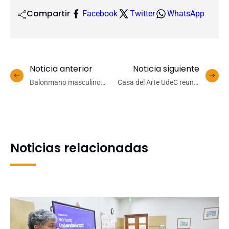
Compartir
Facebook
Twitter
WhatsApp
Noticia anterior
Noticia siguiente
Balonmano masculino
Casa del Arte UdeC reunió
UdeC clasificó a
a la comunidad en una
semifinales del
nueva edición de la Noche
Campeonato Nacional
de Museos
Universitario
Noticias relacionadas