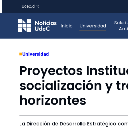
UdeC.cl
Saltar
Salud
al
Inicio
Universidad
Amb
contenido
Universidad
Proyectos Instit
socialización y 
horizontes
La Dirección de Desarrollo Estratégico c