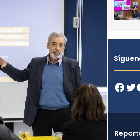
Síguen
Facebook
Twitter
YouT
Report