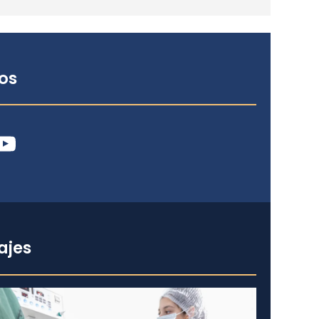
os
ube
ajes