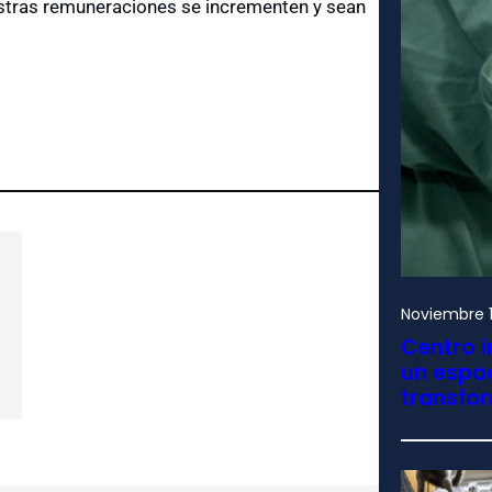
estras remuneraciones se incrementen y sean
Noviembre 1
Centro i
un espac
transfo