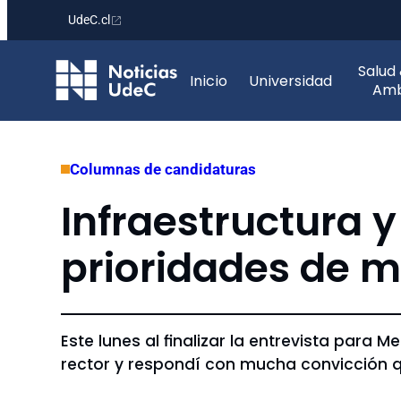
UdeC.cl
Saltar
Salud
al
Inicio
Universidad
Amb
contenido
Columnas de candidaturas
Infraestructura 
prioridades de m
Este lunes al finalizar la entrevista para
rector y respondí con mucha convicción que