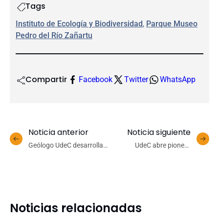
Tags
Instituto de Ecología y Biodiversidad
, 
Parque Museo
Pedro del Río Zañartu
Compartir
Facebook
Twitter
WhatsApp
Noticia anterior
Noticia siguiente
Geólogo UdeC desarrolla
UdeC abre pionera
herramienta basada en IA
convocatoria para
para la exploración minera
Movilidad Internacional de
estudiantes de pregrado:
Becas UdeC Global
Noticias relacionadas