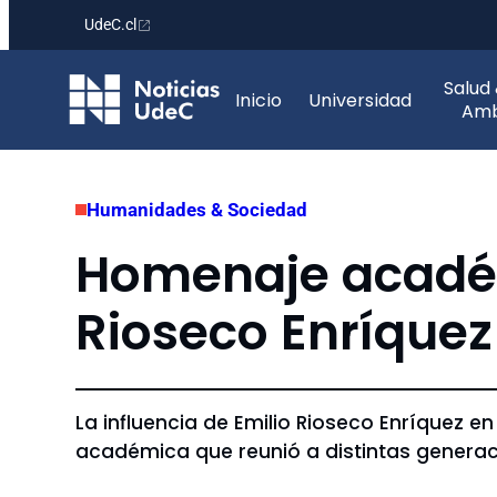
UdeC.cl
Saltar
Salud
al
Inicio
Universidad
Amb
contenido
Humanidades & Sociedad
Homenaje académi
Rioseco Enríquez 
La influencia de Emilio Rioseco Enríquez en
académica que reunió a distintas generac