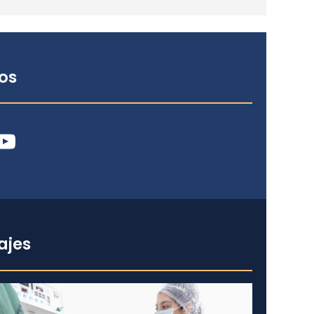
os
ube
ajes