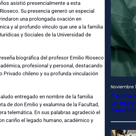
años asistió presencialmente a esta
 Rioseco. Su presencia generó un especial
 brindaron una prolongada ovación en
ca y al profundo vínculo que une a la familia
Jurídicas y Sociales de la Universidad de
eseña biográfica del profesor Emilio Rioseco
cadémica, profesional y personal, destacando
ho Privado chileno y su profunda vinculación
Noviembre 1
Centro i
aludo entregado en nombre de la familia
un espac
eta de don Emilio y exalumna de la Facultad,
transfo
ra telemática. En sus palabras agradeció el
con cariño el legado humano, académico y