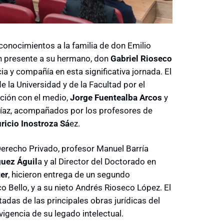
econocimientos a la familia de don Emilio
un presente a su hermano, don
Gabriel Rioseco
 y compañía en esta significativa jornada. El
 la Universidad y de la Facultad por el
ación con el medio,
Jorge Fuentealba Arcos
y
íaz, acompañados por los profesores de
icio Inostroza Sá
ez.
Derecho Privado, profesor Manuel Barría
uez Águil
a y al Director del Doctorado en
er
, hicieron entrega de un segundo
o Bello, y a su nieto Andrés Rioseco López. El
adas de las principales obras jurídicas del
gencia de su legado intelectual.