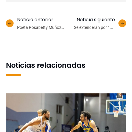
Noticia anterior
Noticia siguiente
Poeta Rosabetty Muñoz
Se extenderán por 120
se reunió con Rector
días: Comienzan trabajos
Saavedra en cierre de su
de recuperación de Plaza
residencia en la UdeC
Hundida del Foro
Noticias relacionadas