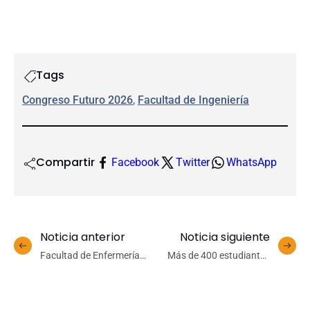
Tags
Congreso Futuro 2026
, 
Facultad de Ingeniería
Compartir
Facebook
Twitter
WhatsApp
Noticia anterior
Noticia siguiente
Facultad de Enfermería
Más de 400 estudiantes
UdeC lanza RedAlumni de
del voluntariado UdeC se
Postgrado y Postítulo en
movilizan en apoyo a
primer encuentro de
comunidades afectadas