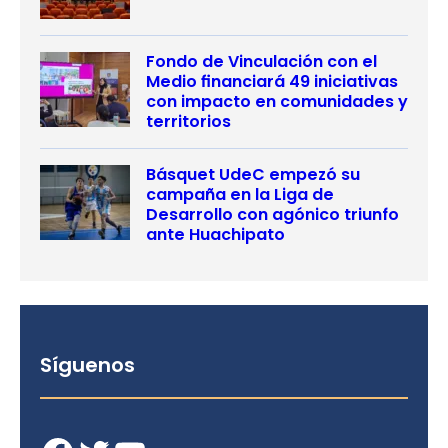
Fondo de Vinculación con el
Medio financiará 49 iniciativas
con impacto en comunidades y
territorios
Básquet UdeC empezó su
campaña en la Liga de
Desarrollo con agónico triunfo
ante Huachipato
Síguenos