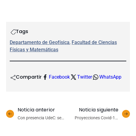
Tags
Departamento de Geofísica
, 
Facultad de Ciencias
Físicas y Matemáticas
Compartir
Facebook
Twitter
WhatsApp
Noticia anterior
Noticia siguiente
Con presencia UdeC: se
Proyecciones Covid-19:
conformó el Consejo
adelantan aumento de
Asesor Presidencial para
casos en Biobío y