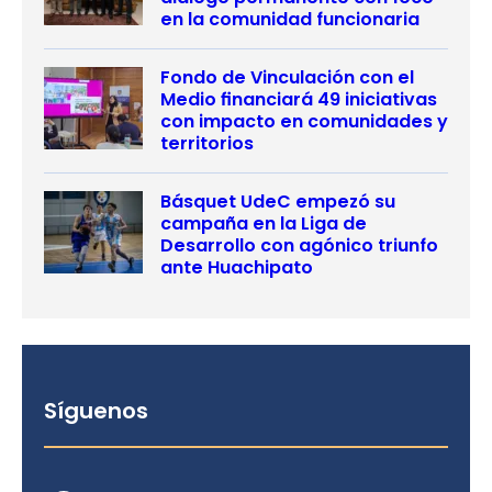
en la comunidad funcionaria
Fondo de Vinculación con el
Medio financiará 49 iniciativas
con impacto en comunidades y
territorios
Básquet UdeC empezó su
campaña en la Liga de
Desarrollo con agónico triunfo
ante Huachipato
Síguenos