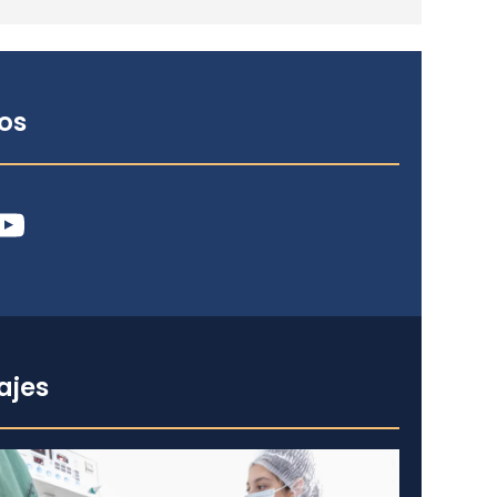
os
ube
ajes