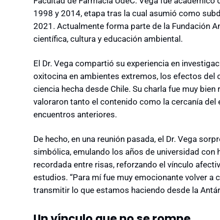
Facultad de Farmacia UdeC. Vega fue académico 
1998 y 2014, etapa tras la cual asumió como subdi
2021. Actualmente forma parte de la Fundación Ant
científica, cultura y educación ambiental.
El Dr. Vega compartió su experiencia en investiga
oxitocina en ambientes extremos, los efectos del ca
ciencia hecha desde Chile. Su charla fue muy bien r
valoraron tanto el contenido como la cercanía del
encuentros anteriores.
De hecho, en una reunión pasada, el Dr. Vega sorp
simbólica, emulando los años de universidad con 
recordada entre risas, reforzando el vínculo afecti
estudios. “Para mí fue muy emocionante volver a 
transmitir lo que estamos haciendo desde la Antár
Un vínculo que no se rompe