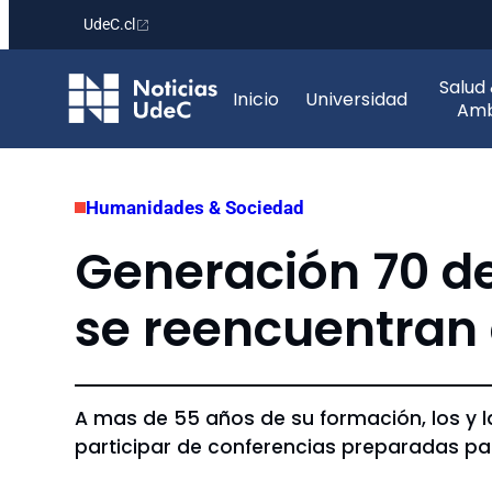
UdeC.cl
Saltar
Salud
al
Inicio
Universidad
Amb
contenido
Humanidades & Sociedad
Generación 70 d
se reencuentran
A mas de 55 años de su formación, los y l
participar de conferencias preparadas par