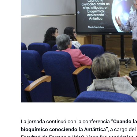
La jornada continuó con la conferencia
“Cuando la 
bioquímico conociendo la Antártica”
, a cargo del