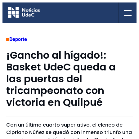
Saltar
al
contenido
Deporte
¡Gancho al hígado!:
Basket UdeC queda a
las puertas del
tricampeonato con
victoria en Quilpué
Con un último cuarto superlativo, el elenco de
Cipriano Núñez se quedó con inmenso triunfo una