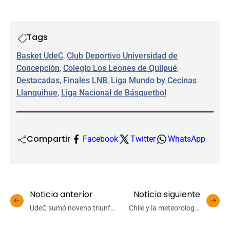
Tags
Basket UdeC
, 
Club Deportivo Universidad de
Concepción
, 
Colegio Los Leones de Quilpué
, 
Destacadas
, 
Finales LNB
, 
Liga Mundo by Cecinas
Llanquihue
, 
Liga Nacional de Básquetbol
Compartir
Facebook
Twitter
WhatsApp
Noticia anterior
Noticia siguiente
UdeC sumó noveno triunfo
Chile y la meteorología
en fila y la próxima
extrema
semana tendrá encuentro