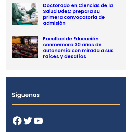
Doctorado en Ciencias de la
Salud UdeC prepara su
primera convocatoria de
admisión
Facultad de Educación
conmemora 30 años de
autonomía con mirada a sus
raíces y desafíos
Síguenos
Facebook
Twitter
YouTube