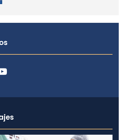
os
ube
ajes