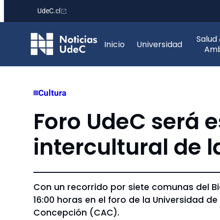
UdeC.cl
Saltar
Salud
al
Inicio
Universidad
Amb
contenido
Cultura
Foro UdeC será es
intercultural de
Con un recorrido por siete comunas del Bi
16:00 horas en el foro de la Universidad d
Concepción (CAC).