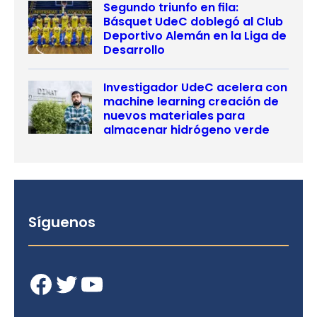
Segundo triunfo en fila:
Básquet UdeC doblegó al Club
Deportivo Alemán en la Liga de
Desarrollo
Investigador UdeC acelera con
machine learning creación de
nuevos materiales para
almacenar hidrógeno verde
Síguenos
Facebook
Twitter
YouTube