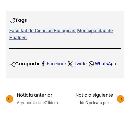
Tags
Facultad de Ciencias Biológicas
, 
Municipalidad de
Hualpén
Compartir
Facebook
Twitter
WhatsApp
Noticia anterior
Noticia siguiente
Agronomía UdeC lidera
¡UdeC peleará por la
desarrollo de modelo
corona de la Liga Nacional
productivo en fruticultura
Femenina de Básquetbol
protegida
en el Final Four!