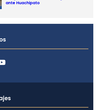
ante Huachipato
os
ube
ajes