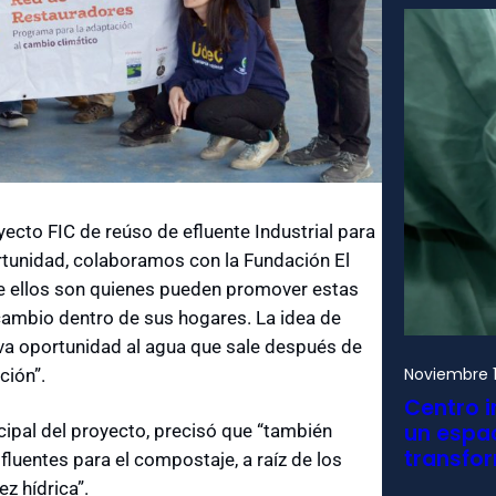
yecto FIC de reúso de efluente Industrial para
ortunidad, colaboramos con la Fundación El
e ellos son quienes pueden promover estas
cambio dentro de sus hogares. La idea de
ueva oportunidad al agua que sale después de
Noviembre 1
ción”.
Centro i
un espac
incipal del proyecto, precisó que “también
transfo
luentes para el compostaje, a raíz de los
z hídrica”.