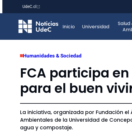
UdeC.cl
Saltar
Salud
al
Inicio
Universidad
Amb
contenido
Humanidades & Sociedad
FCA participa en 
para el buen viv
La iniciativa, organizada por Fundación el
Ambientales de la Universidad de Concepc
agua y compostaje.