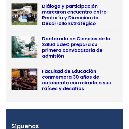
Diálogo y participación
marcaron encuentro entre
Rectoría y Dirección de
Desarrollo Estratégico
Doctorado en Ciencias de la
Salud UdeC prepara su
primera convocatoria de
admisión
Facultad de Educación
conmemora 30 años de
autonomía con mirada a sus
raíces y desafíos
Síguenos