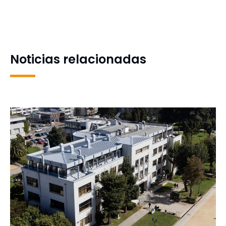
capitana: Yenicel Torres
reconocimiento al TUC en
fue clave en el paso de la
el contexto de la nueva
UdeC a semifinales del
carrera de Teatro en la
Nacional Universitario
UdeC
Noticias relacionadas