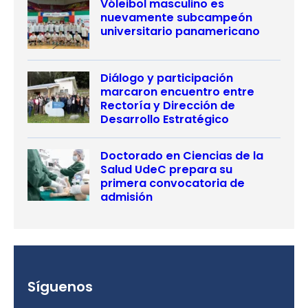
Vóleibol masculino es
nuevamente subcampeón
universitario panamericano
Diálogo y participación
marcaron encuentro entre
Rectoría y Dirección de
Desarrollo Estratégico
Doctorado en Ciencias de la
Salud UdeC prepara su
primera convocatoria de
admisión
Síguenos