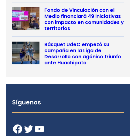
Fondo de Vinculación con el
Medio financiará 49 iniciativas
con impacto en comunidades y
territorios
Básquet UdeC empezó su
campaña en la Liga de
Desarrollo con agónico triunfo
ante Huachipato
Síguenos
Facebook
Twitter
YouTube