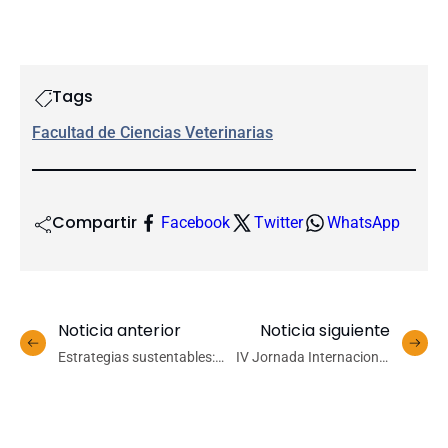
Tags
Facultad de Ciencias Veterinarias
Compartir
Facebook
Twitter
WhatsApp
Noticia anterior
Noticia siguiente
Estrategias sustentables:
IV Jornada Internacional
UdeC socializó medidas
de Actualización Porcina
para prevenir incendios
en la UdeC aborda
forestales
avances y desafíos en la
industria