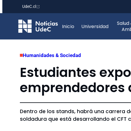
UdeC.cl
Saltar
Salud
al
Inicio
Universidad
Amb
contenido
Humanidades & Sociedad
Estudiantes expo
emprendedores d
Dentro de los stands, habrá una carrera d
soldadura que está desarrollando el CFT 