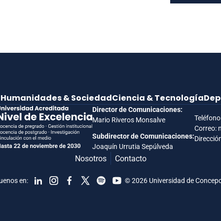
e
Humanidades & Sociedad
Ciencia & Tecnología
Dep
Director de Comunicaciones:
Teléfono
Mario Riveros Monsalve
Correo: 
Subdirector de Comunicaciones:
Dirección
Joaquín Urrutia Sepúlveda
Nosotros
Contacto
uenos en:
© 2026 Universidad de Concep