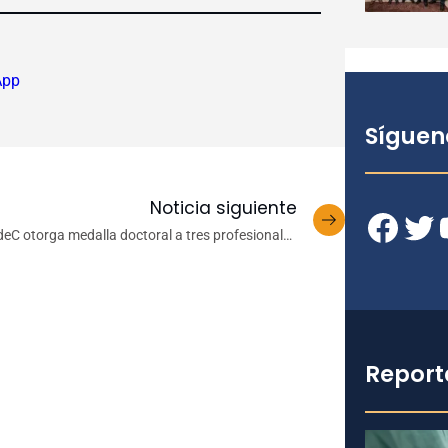
App
Síguen
Noticia siguiente
Facebook
Twitter
YouT
eC otorga medalla doctoral a tres profesionales
de la Facultad de Ciencias Químicas
Report