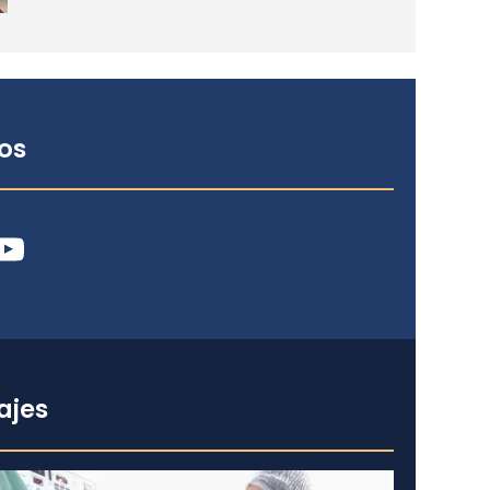
os
ube
ajes