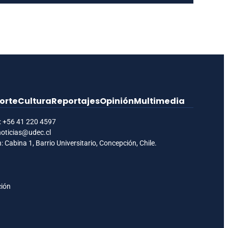
orte
Cultura
Reportajes
Opinión
Multimedia
:
+56 41 220 4597
noticias@udec.cl
: Cabina 1, Barrio Universitario, Concepción, Chile.
ción