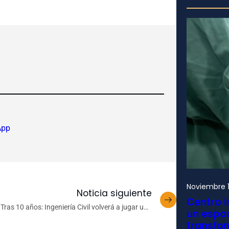
App
Noviembre 1
Noticia siguiente
Centro i
Tras 10 años: Ingeniería Civil volverá a jugar una
un espac
final de primera división del Interfacultades
transfo