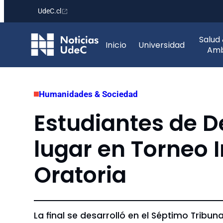
UdeC.cl
Saltar
Salud
al
Inicio
Universidad
Amb
contenido
Humanidades & Sociedad
Estudiantes de 
lugar en Torneo I
Oratoria
La final se desarrolló en el Séptimo Tribuna