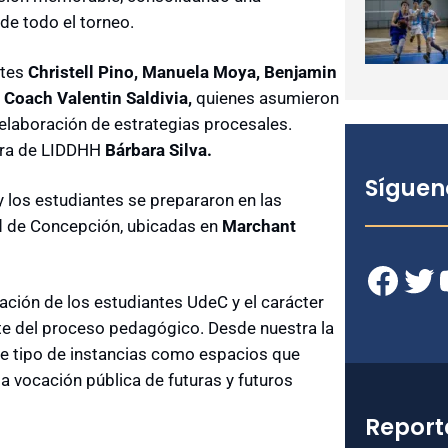
de todo el torneo.
ntes
Christell Pino, Manuela Moya, Benjamin
 Coach Valentin Saldivia,
quienes asumieron
a elaboración de estrategias procesales.
ora de LIDDHH
Bárbara Silva.
Síguen
y los estudiantes se prepararon en las
ad de Concepción, ubicadas en
Marchant
Facebook
Twitter
YouT
aración de los estudiantes UdeC y el carácter
rte del proceso pedagógico. Desde nuestra la
te tipo de instancias como espacios que
 la vocación pública de futuras y futuros
Report