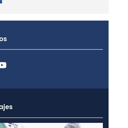
os
ube
ajes