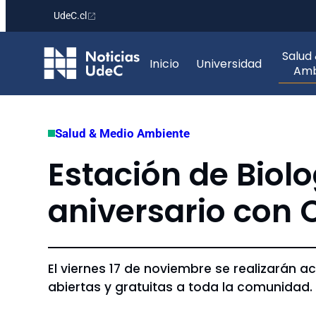
UdeC.cl
Saltar
Salud
al
Inicio
Universidad
Amb
contenido
Salud & Medio Ambiente
Estación de Biol
aniversario con 
El viernes 17 de noviembre se realizarán ac
abiertas y gratuitas a toda la comunidad.