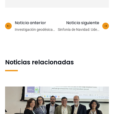
Noticia anterior
Noticia siguiente
Investigación geodésica
Sinfonía de Navidad: UdeC
en territorio austral:
lleva su tradicional
Académico UdeC participó
concierto a Chillán, Los
en expedición al glaciar
Ángeles y Concepción
Dickson
Noticias relacionadas