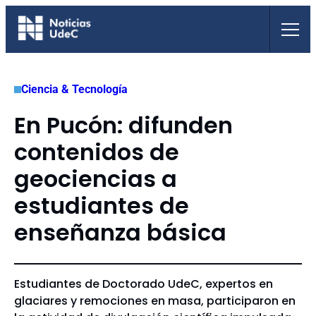
Saltar
al
contenido
Ciencia & Tecnología
En Pucón: difunden
contenidos de
geociencias a
estudiantes de
enseñanza básica
Estudiantes de Doctorado UdeC, expertos en
glaciares y remociones en masa, participaron en