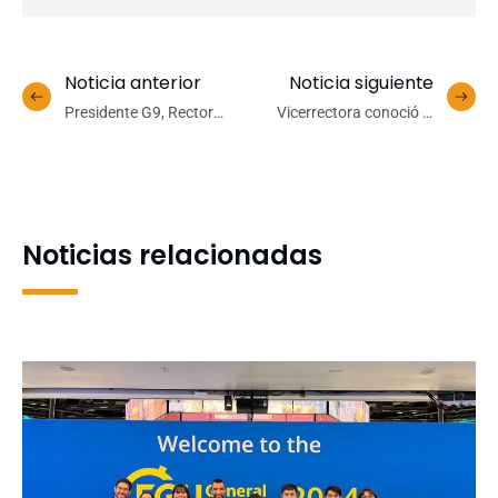
Noticia anterior
Noticia siguiente
Presidente G9, Rector
Vicerrectora conoció el
Carlos Saavedra: “El
trabajo desarrollado por el
desafío del Mineduc es
proyecto Docencia en Red
plantear un nuevo modelo
de financiamiento”
Noticias relacionadas