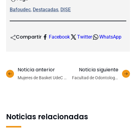
Bafoudec
, 
Destacadas
, 
DISE
Compartir
Facebook
Twitter
WhatsApp
Noticia anterior
Noticia siguiente
Mujeres de Basket UdeC se
Facultad de Odontología
preparan para la LNF con
da bienvenida oficial a
amistoso ante la Ufro
cohorte 2022 de
especialistas en
Periodoncia
Noticias relacionadas