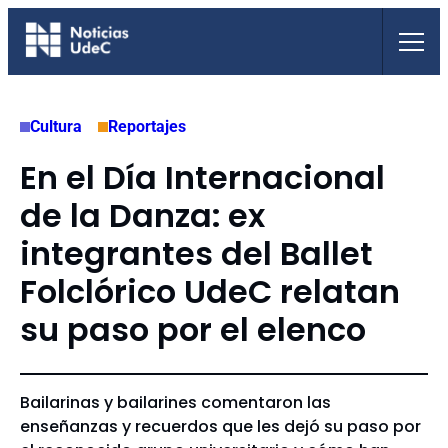
Saltar
al
contenido
Cultura
Reportajes
En el Día Internacional
de la Danza: ex
integrantes del Ballet
Folclórico UdeC relatan
su paso por el elenco
Bailarinas y bailarines comentaron las
enseñanzas y recuerdos que les dejó su paso por