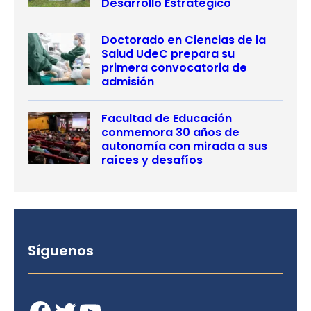
Desarrollo Estratégico
Doctorado en Ciencias de la
Salud UdeC prepara su
primera convocatoria de
admisión
Facultad de Educación
conmemora 30 años de
autonomía con mirada a sus
raíces y desafíos
Síguenos
Facebook
Twitter
YouTube