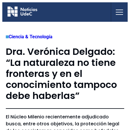
Saltar
al
contenido
Ciencia & Tecnología
Dra. Verónica Delgado:
“La naturaleza no tiene
fronteras y en el
conocimiento tampoco
debe haberlas”
El Núcleo Milenio recientemente adjudicado
busca, entre otros objetivos, la protección legal