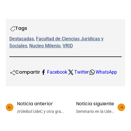
Tags
Destacadas
, 
Facultad de Ciencias Jurídicas y
Sociales
, 
Nucleo Milenio
, 
VRID
Compartir
Facebook
Twitter
WhatsApp
Noticia anterior
Noticia siguiente
¡Vóleibol UdeC y otra gran
Seminario en la UdeC
alegría!: equipo femenino
reúne a Gobierno y
ya está entre las
sociedad civil para
semifinalistas del CNU
abordar temáticas de las