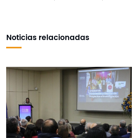
Ángeles fortaleció el uso
Chillán, Dr. Pedro Rojas: “El
del Marco para la Buena
Plan Maestro, el Plan
Enseñanza en
Estratégico y el Distrito de
comunidades escolares
Innovación articulan
nuestro quehacer”
Noticias relacionadas