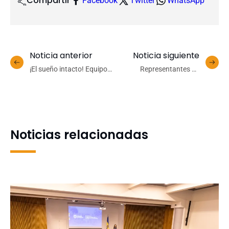
Compartir
Facebook
Twitter
WhatsApp
Noticia anterior
Noticia siguiente
¡El sueño intacto! Equipo
Representantes de
de básquet femenino
América Latina y el Caribe
avanzó a semifinales de la
conocieron el aporte de la
Liga Nacional
UdeC al desarrollo de
capacidades en
ciberseguridad
Noticias relacionadas