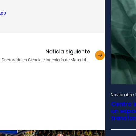
App
Noticia siguiente
Doctorado en Ciencia e Ingeniería de Materiales
UdeC logra acreditación por 8 años
Noviembre 1
Centro i
un espac
transfo