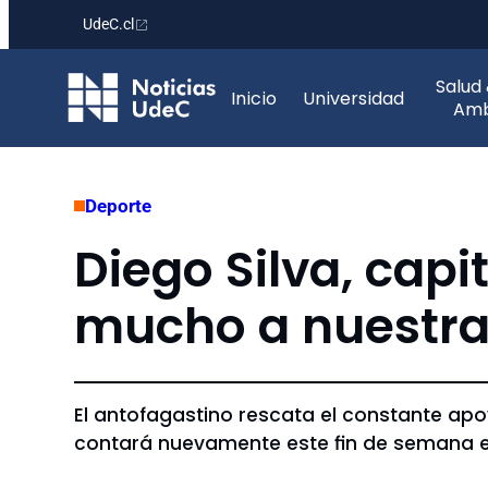
UdeC.cl
Saltar
Salud
al
Inicio
Universidad
Amb
contenido
Deporte
Diego Silva, cap
mucho a nuestra 
El antofagastino rescata el constante apo
contará nuevamente este fin de semana en l