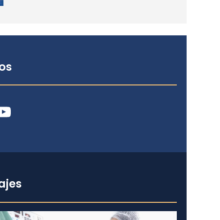
os
ube
ajes