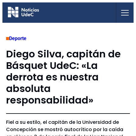
Saltar
al
contenido
Deporte
Diego Silva, capitán de
Básquet UdeC: «La
derrota es nuestra
absoluta
responsabilidad»
Fiel a su estilo, el capitán de la Universidad de
Concepción se mostró autocrítico por la caída