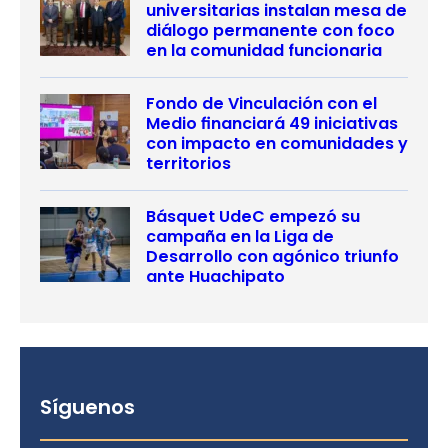
universitarias instalan mesa de
diálogo permanente con foco
en la comunidad funcionaria
Fondo de Vinculación con el
Medio financiará 49 iniciativas
con impacto en comunidades y
territorios
Básquet UdeC empezó su
campaña en la Liga de
Desarrollo con agónico triunfo
ante Huachipato
Síguenos