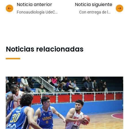
Noticia anterior
Noticia siguiente
Fonoaudiología UdeC
Con entrega de las
realiza intervención en
primeras Becas UdeC
lenguaje con lactantes de
Global, Dirección de
Residencia Arrullo
Relaciones Internacionales
conmemora sus 35 años
Noticias relacionadas