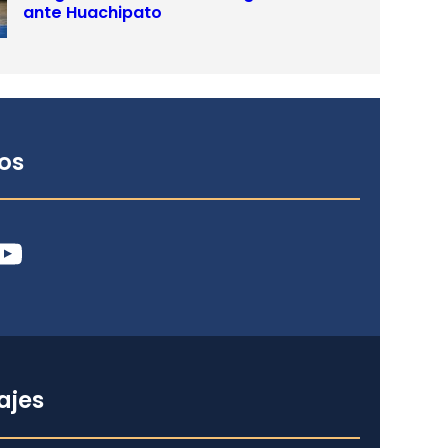
ante Huachipato
os
ube
ajes