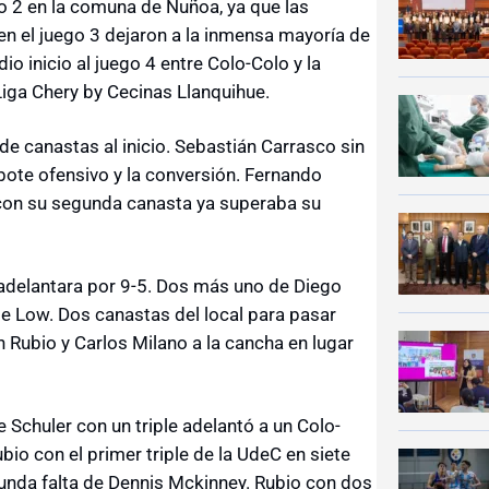
o 2 en la comuna de Ñuñoa, ya que las
en el juego 3 dejaron a la inmensa mayoría de
io inicio al juego 4 entre Colo-Colo y la
Liga Chery by Cecinas Llanquihue.
 de canastas al inicio. Sebastián Carrasco sin
ote ofensivo y la conversión. Fernando
r. con su segunda canasta ya superaba su
adelantara por 9-5. Dos más uno de Diego
 Low. Dos canastas del local para pasar
n Rubio y Carlos Milano a la cancha en lugar
Schuler con un triple adelantó a un Colo-
io con el primer triple de la UdeC en siete
unda falta de Dennis Mckinney. Rubio con dos