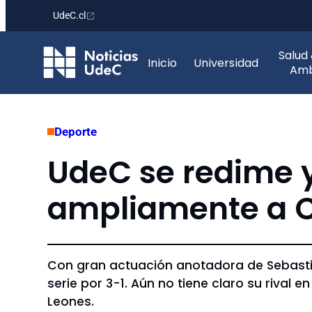
UdeC.cl
Saltar
Salud
al
Inicio
Universidad
Amb
contenido
Deporte
UdeC se redime y
ampliamente a C
Con gran actuación anotadora de Sebastiá
serie por 3-1. Aún no tiene claro su rival 
Leones.