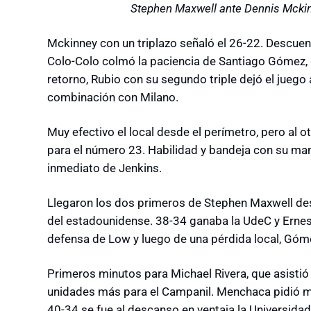
Stephen Maxwell ante Dennis Mckin
Mckinney con un triplazo señaló el 26-22. Descuent
Colo-Colo colmó la paciencia de Santiago Gómez, q
retorno, Rubio con su segundo triple dejó el juego
combinación con Milano.
Muy efectivo el local desde el perímetro, pero al o
para el número 23. Habilidad y bandeja con su m
inmediato de Jenkins.
Llegaron los dos primeros de Stephen Maxwell desd
del estadounidense. 38-34 ganaba la UdeC y Erne
defensa de Low y luego de una pérdida local, Góm
Primeros minutos para Michael Rivera, que asistió
unidades más para el Campanil. Menchaca pidió mi
40-34 se fue al descanso en ventaja la Universida