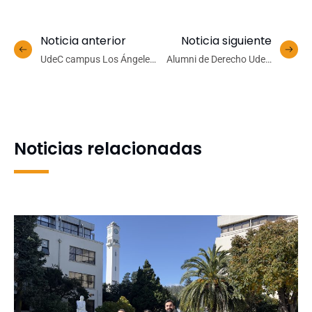
Noticia anterior
Noticia siguiente
UdeC campus Los Ángeles
Alumni de Derecho UdeC
incluye carrera de
es nombrada ministra
Pedagogía en Español en
titular de la Corte de
oferta académica para
Apelaciones de
2026
Concepción
Noticias relacionadas