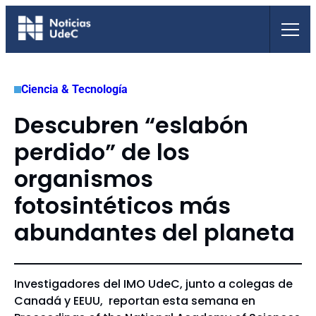
Saltar
al
contenido
Ciencia & Tecnología
Descubren “eslabón
perdido” de los
organismos
fotosintéticos más
abundantes del planeta
Investigadores del IMO UdeC, junto a colegas de
Canadá y EEUU, reportan esta semana en