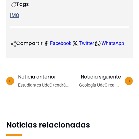
Tags
IMO
Compartir
Facebook
Twitter
WhatsApp
Noticia anterior
Noticia siguiente
Estudiantes UdeC tendrán
Geología UdeC realizó
inscripción directa para
actividades presenciales
curso de prevención de
siguiendo todos los
Covid-19
protocolos
Noticias relacionadas