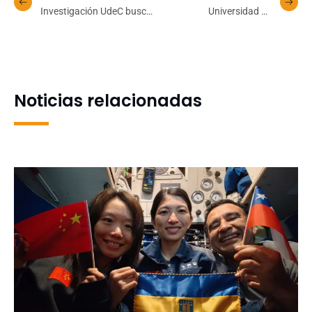
Investigación UdeC busca
Universidad de
esclarecer relación entre
Concepción moderniza su
Candida y la persistencia
portal de Vinculación con
de la Helicobacter pylori
el Medio para fortalecer la
bidireccionalidad
Noticias relacionadas