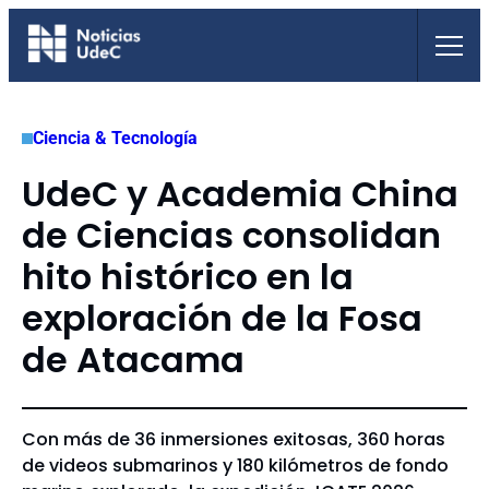
Saltar
al
contenido
Ciencia & Tecnología
UdeC y Academia China
de Ciencias consolidan
hito histórico en la
exploración de la Fosa
de Atacama
Con más de 36 inmersiones exitosas, 360 horas
de videos submarinos y 180 kilómetros de fondo