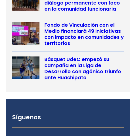
diálogo permanente con foco
en la comunidad funcionaria
Fondo de Vinculación con el
Medio financiará 49 iniciativas
con impacto en comunidades y
territorios
Básquet UdeC empezó su
campaña en la Liga de
Desarrollo con agónico triunfo
ante Huachipato
Síguenos