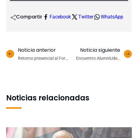
Compartir
Facebook
Twitter
WhatsApp
Noticia anterior
Noticia siguiente
Retorno presencial al Foro:
Encuentro AlumniUdeC
tradicional Concierto
Centenario+3 se
Navideño UdeC vuelve este
desarrollará en enero de
año con villancicos
2023
latinoamericanos
Noticias relacionadas