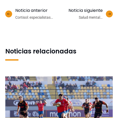
Noticia anterior
Noticia siguiente
Cortisol: especialistas
Salud mental y
UdeC aclaran mitos tras
convivencia: UdeC
aumento de consultas
participa en informe del
motivadas por redes
Cruch que define desafíos
sociales
para el sistema
universitario
Noticias relacionadas