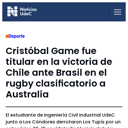
Saltar
al
contenido
Deporte
Cristóbal Game fue
titular en la victoria de
Chile ante Brasil en el
rugby clasificatorio a
Australia
El estudiante de Ingeniería Civil Industrial UdeC
junto a Los Cóndores derrotaron Los Tupís por un