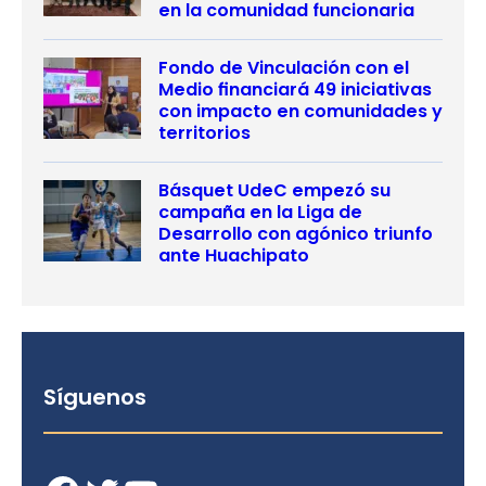
en la comunidad funcionaria
Fondo de Vinculación con el
Medio financiará 49 iniciativas
con impacto en comunidades y
territorios
Básquet UdeC empezó su
campaña en la Liga de
Desarrollo con agónico triunfo
ante Huachipato
Síguenos