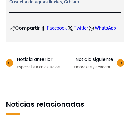
Cosecha de aguas lluvias
, 
Crhiam
Compartir
Facebook
Twitter
WhatsApp
Noticia anterior
Noticia siguiente
Especialista en estudios de
Empresas y academia
Asia dicta charla sobre el
abordan desafíos de
Manga, Hokusai, y la
conservación de
construcción de mitos
biodiversidad en Campus
desde la historia del arte
Naturaleza UdeC
Noticias relacionadas