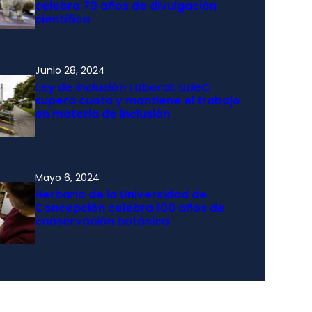
celebra 70 años de divulgación
científica
Junio 28, 2024
Ley de Inclusión Laboral: UdeC
supera cuota y mantiene el trabajo
en materia de inclusión
Mayo 6, 2024
Herbario de la Universidad de
Concepción celebra 100 años de
conservación botánica