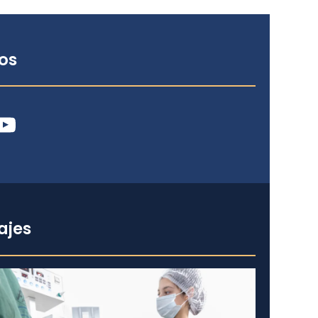
os
ube
ajes