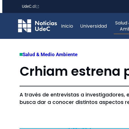
UdeC.cl
Saltar
Salud
al
Inicio
Universidad
Amb
contenido
Salud & Medio Ambiente
Crhiam estrena p
A través de entrevistas a investigadores, 
busca dar a conocer distintos aspectos r