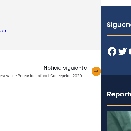
Síguen
App
Facebook
Twitter
YouT
Noticia siguiente
estival de Percusión Infantil Concepción 2020 se
presenta en Sesión en Vivo de Corcudec
Report