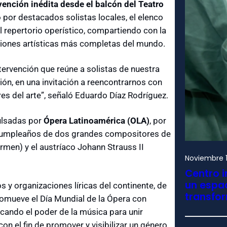
vención inédita desde el balcón del Teatro
por destacados solistas locales, el elenco
l repertorio operístico, compartiendo con la
esiones artísticas más completas del mundo.
tervención que reúne a solistas de nuestra
ión, en una invitación a reencontrarnos con
s del arte”, señaló Eduardo Díaz Rodríguez.
ulsadas por
Ópera Latinoamérica (OLA)
, por
 cumpleaños de dos grandes compositores de
rmen) y el austríaco Johann Strauss II
Noviembre 1
Centro i
un espac
s y organizaciones líricas del continente, de
transfo
romueve el Día Mundial de la Ópera con
acando el poder de la música para unir
on el fin de promover y visibilizar un género