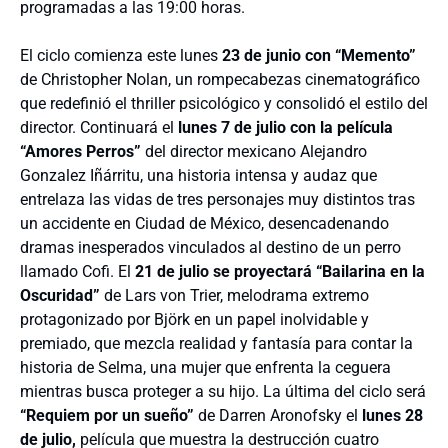
programadas a las 19:00 horas.
El ciclo comienza este lunes
23 de junio con “Memento”
de Christopher Nolan, un rompecabezas cinematográfico
que redefinió el thriller psicológico y consolidó el estilo del
director. Continuará el
lunes 7 de julio con la película
“Amores Perros”
del director mexicano Alejandro
Gonzalez Iñárritu, una historia intensa y audaz que
entrelaza las vidas de tres personajes muy distintos tras
un accidente en Ciudad de México, desencadenando
dramas inesperados vinculados al destino de un perro
llamado Cofi. El
21 de julio se proyectará “Bailarina en la
Oscuridad”
de Lars von Trier, melodrama extremo
protagonizado por Björk en un papel inolvidable y
premiado, que mezcla realidad y fantasía para contar la
historia de Selma, una mujer que enfrenta la ceguera
mientras busca proteger a su hijo. La última del ciclo será
“Requiem por un sueño”
de Darren Aronofsky el
lunes 28
de julio,
película que muestra la destrucción cuatro