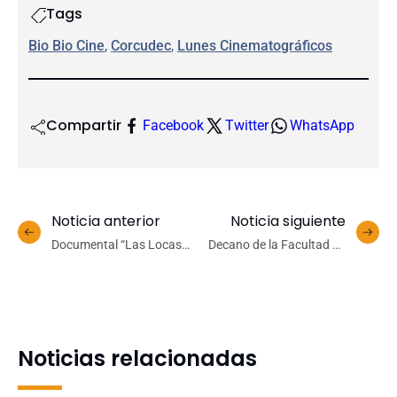
Tags
Bio Bio Cine
, 
Corcudec
, 
Lunes Cinematográficos
Compartir
Facebook
Twitter
WhatsApp
Noticia anterior
Noticia siguiente
Documental “Las Locas
Decano de la Facultad de
del 73” invitó a reflexionar
Ingeniería UdeC, Dr. Pablo
sobre memoria e inclusión
Catalán Martínez, es
en el Campus Los Ángeles
reelecto para un nuevo
UdeC
período
Noticias relacionadas