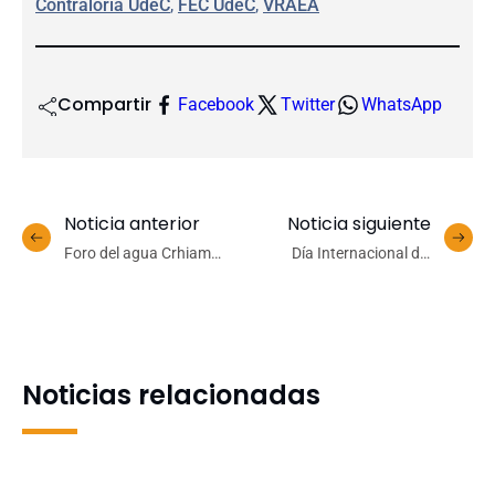
Contraloría UdeC
, 
FEC UdeC
, 
VRAEA
Compartir
Facebook
Twitter
WhatsApp
Noticia anterior
Noticia siguiente
Foro del agua Crhiam
Día Internacional del
destaca el rol de los
Bosque: Expertos UdeC
glaciares frente a la crisis
destacan sus beneficios
climática y la escasez
culturales, sociales y
hídrica
alimentarios
Noticias relacionadas