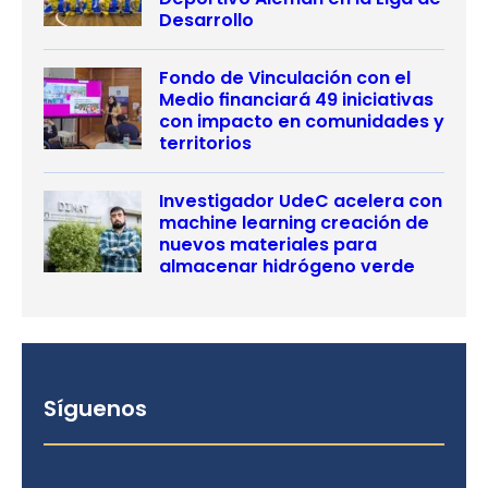
Desarrollo
Fondo de Vinculación con el
Medio financiará 49 iniciativas
con impacto en comunidades y
territorios
Investigador UdeC acelera con
machine learning creación de
nuevos materiales para
almacenar hidrógeno verde
Síguenos