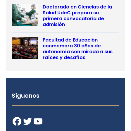
Doctorado en Ciencias de la
Salud UdeC prepara su
primera convocatoria de
admisión
Facultad de Educación
conmemora 30 años de
autonomía con mirada a sus
raíces y desafíos
Síguenos
Facebook
Twitter
YouTube