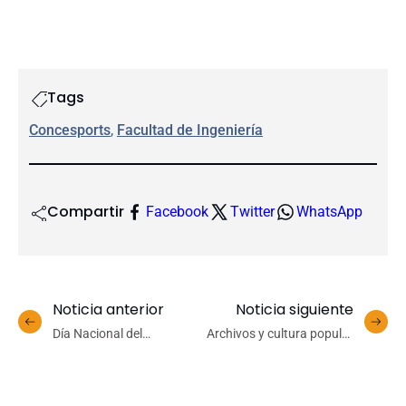
Tags
Concesports
, 
Facultad de Ingeniería
Compartir
Facebook
Twitter
WhatsApp
Noticia anterior
Noticia siguiente
Día Nacional del
Archivos y cultura popular
Nutricionista: el legado y
en diálogo: seminario
los desafíos de una
aborda trascendencia de
profesión en constante
manifestaciones de la