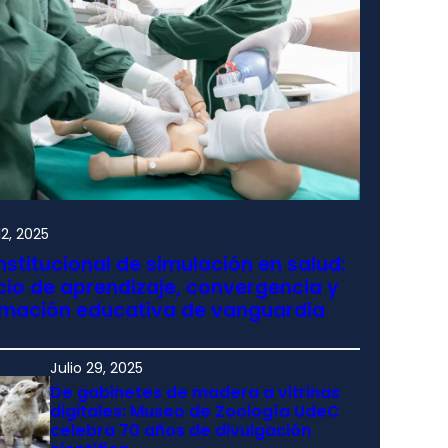
2, 2025
nstitucional de simulación en salud:
io de aprendizaje, convergencia y
rmación educativa de vanguardia
Julio 29, 2025
De gabinetes de madera a vitrinas
digitales: Museo de Zoología UdeC
celebra 70 años de divulgación