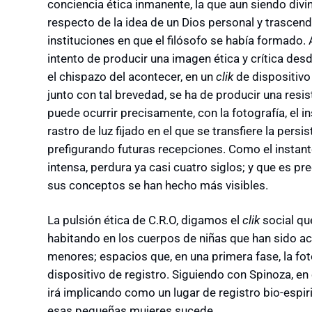
conciencia ética inmanente, la que aun siendo di
respecto de la idea de un Dios personal y trascen
instituciones en que el filósofo se había formado. 
intento de producir una imagen ética y crítica des
el chispazo del acontecer, en un
clik
de dispositiv
junto con tal brevedad, se ha de producir una resist
puede ocurrir precisamente, con la fotografía, el in
rastro de luz fijado en el que se transfiere la per
prefigurando futuras recepciones. Como el instant
intensa, perdura ya casi cuatro siglos; y que es p
sus conceptos se han hecho más visibles.
La pulsión ética de C.R.O, digamos el
clik
social qu
habitando en los cuerpos de niñas que han sido 
menores; espacios que, en una primera fase, la fo
dispositivo de registro. Siguiendo con Spinoza, en
irá implicando como un lugar de registro bio-espir
esas pequeñas mujeres sucede.