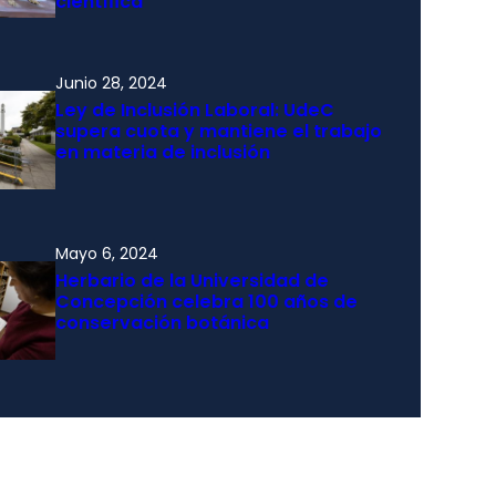
científica
Junio 28, 2024
Ley de Inclusión Laboral: UdeC
supera cuota y mantiene el trabajo
en materia de inclusión
Mayo 6, 2024
Herbario de la Universidad de
Concepción celebra 100 años de
conservación botánica