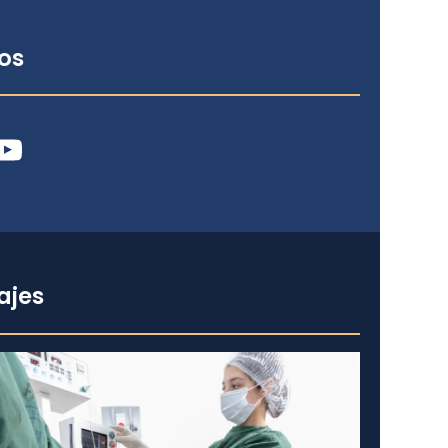
os
ube
ajes