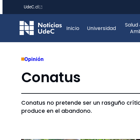
UdeC.cl
Saltar
Salud
al
Inicio
Universidad
Amb
contenido
Opinión
Conatus
Conatus no pretende ser un rasguño crític
produce en el abandono.