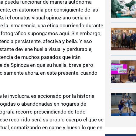
vina pueda funcionar de manera autónoma
dente, en autonomía por consiguiente de las
Así el conatus visual spinoziano sería un
de la inmanencia, una ética ocurriendo durante
o fotográfico supongamos aquí. Sin embargo,
encia persistente, afectiva y bella. Y eso
stante deviene huella visual y perdurable,
sistencia de muchos pasados que irán
e de Spinoza en que su huella, breve pero
recisamente ahora, en este presente, cuando
e le involucra, es accionado por la historia
acogidas o abandonadas en hogares de
tógrafa recorre prescindiendo de todo
 ese recorrido será su propio cuerpo el que se
itual, somatizando en carne y hueso lo que en