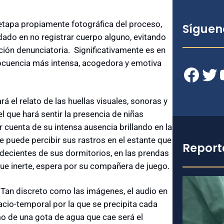
etapa propiamente fotográfica del proceso,
Síguen
idado en no registrar cuerpo alguno, evitando
ción denunciatoria. Significativamente es en
locuencia más intensa, acogedora y emotiva
Facebook
Twitter
YouT
á el relato de las huellas visuales, sonoras y
l que hará sentir la presencia de niñas
 cuenta de su intensa ausencia brillando en la
e puede percibir sus rastros en el estante que
Report
ndecientes de sus dormitorios, en las prendas
nque inerte, espera por su compañera de juego.
. Tan discreto como las imágenes, el audio en
acio-temporal por la que se precipita cada
mo de una gota de agua que cae será el