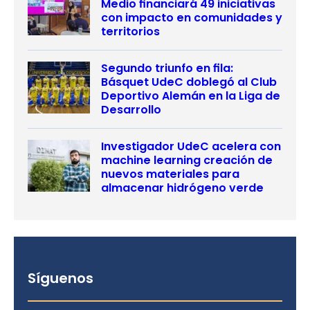
Medio financiará 49 iniciativas
con impacto en comunidades y
territorios
Segundo triunfo en fila:
Básquet UdeC doblegó al Club
Deportivo Alemán en la Liga de
Desarrollo
Investigador UdeC acelera con
machine learning creación de
nuevos materiales para
almacenar hidrógeno verde
Síguenos