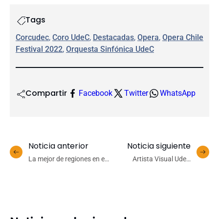
Tags
Corcudec
, 
Coro UdeC
, 
Destacadas
, 
Opera
, 
Opera Chile
Festival 2022
, 
Orquesta Sinfónica UdeC
Compartir
Facebook
Twitter
WhatsApp
Noticia anterior
Noticia siguiente
La mejor de regiones en el
Artista Visual UdeC
balonmano femenino:
presenta libro para
UdeC llegó a instancias
escolares sobre árboles
finales del CNU jugado en
del Valle del Itata
Santiago