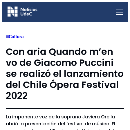
Saltar
al
contenido
Cultura
Con aria Quando m’en
vo de Giacomo Puccini
se realizó el lanzamiento
del Chile Ópera Festival
2022
La imponente voz de la soprano Javiera Orella
abrió la presentación del festival de música. El