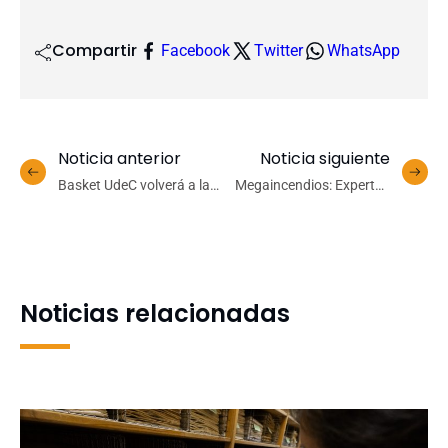
Compartir
Facebook
Twitter
WhatsApp
Noticia anterior
Noticia siguiente
Basket UdeC volverá a la
Megaincendios: Expertos
cancha e intentará
en tema forestal discuten
defender el cetro de la
sobre utilización del fuego
Copa Chile
para eliminar material
combustible
Noticias relacionadas