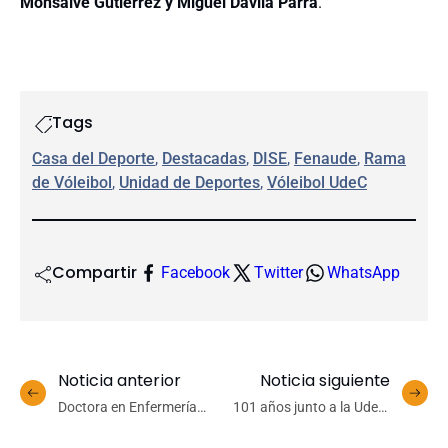
Monsalve Gutiérrez y Miguel Dávila Parra
.
Tags
Casa del Deporte
, 
Destacadas
, 
DISE
, 
Fenaude
, 
Rama
de Vóleibol
, 
Unidad de Deportes
, 
Vóleibol UdeC
Compartir
Facebook
Twitter
WhatsApp
Noticia anterior
Noticia siguiente
Doctora en Enfermería
101 años junto a la UdeC:
asume coordinación de la
Lotería de Concepción