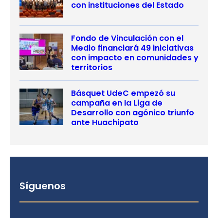
con instituciones del Estado
Fondo de Vinculación con el
Medio financiará 49 iniciativas
con impacto en comunidades y
territorios
Básquet UdeC empezó su
campaña en la Liga de
Desarrollo con agónico triunfo
ante Huachipato
Síguenos